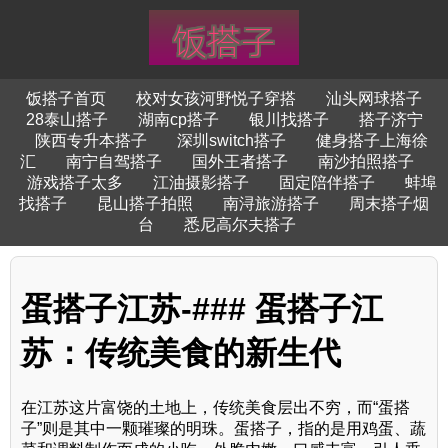
饭搭子首页
校对女孩河野悦子穿搭
汕头网球搭子
28泰山搭子
湖南cp搭子
银川找搭子
搭子济宁
陕西专升本搭子
深圳switch搭子
健身搭子上海徐
汇
南宁自驾搭子
国外王者搭子
南沙拍照搭子
游戏搭子太多
江油摄影搭子
固定陪伴搭子
蚌埠
找搭子
昆山搭子拍照
南浔旅游搭子
周末搭子烟
台
悉尼高尔夫搭子
蛋搭子江苏-### 蛋搭子江
苏：传统美食的新生代
在江苏这片富饶的土地上，传统美食层出不穷，而“蛋搭
子”则是其中一颗璀璨的明珠。蛋搭子，指的是用鸡蛋、蔬