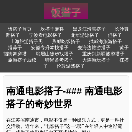
饭搭子首页
坎搭子麻将
黑龙江滑雪搭子
长沙舞
蹈搭子
宁波看电影搭子
龙华游泳搭子
但搭子
上海旅游搭子男
燕郊吃饭搭子
找威海旅游搭子
搭蒜子
安徽专升本找搭子
去海边旅游搭子
黄子
韬街舞穿搭
峨眉山徒步找搭子
重庆到新疆旅游搭子
旅游搭子后续
特岗备考搭子
大连游玩搭子
扛搭
子
伦敦游戏搭子
南通电影搭子-### 南通电影
搭子的奇妙世界
在江苏省南通市，电影不仅是一种娱乐方式，更是一种社
交活动。近年来，“电影搭子”这一词汇在年轻人中逐渐流