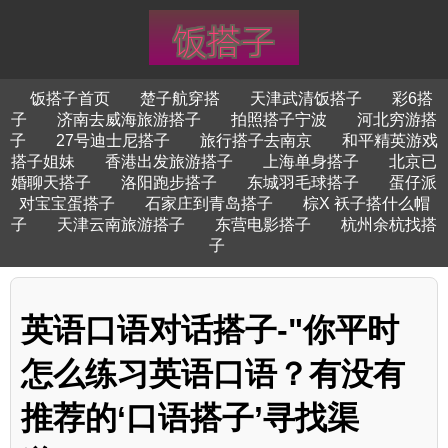
饭搭子首页
楚子航穿搭
天津武清饭搭子
彩6搭
子
济南去威海旅游搭子
拍照搭子宁波
河北穷游搭
子
27号迪士尼搭子
旅行搭子去南京
和平精英游戏
搭子姐妹
香港出发旅游搭子
上海单身搭子
北京已
婚聊天搭子
洛阳跑步搭子
东城羽毛球搭子
蛋仔派
对宝宝蛋搭子
石家庄到青岛搭子
棕X 袄子搭什么帽
子
天津云南旅游搭子
东营电影搭子
杭州余杭找搭
子
英语口语对话搭子-"你平时
怎么练习英语口语？有没有
推荐的‘口语搭子’寻找渠