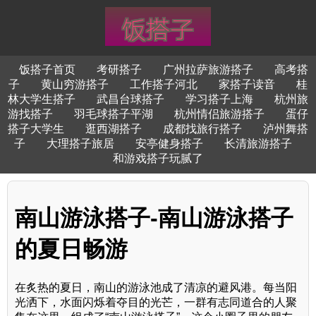
饭搭子首页
考研搭子
广州拉萨旅游搭子
高考搭
子
黄山穷游搭子
工作搭子河北
家搭子读音
桂
林大学生搭子
武昌台球搭子
学习搭子上海
杭州旅
游找搭子
羽毛球搭子平湖
杭州情侣旅游搭子
蛋仔
搭子大学生
逛西湖搭子
成都找旅行搭子
泸州舞搭
子
大理搭子旅居
安亭健身搭子
长清旅游搭子
和游戏搭子玩腻了
南山游泳搭子-南山游泳搭子
的夏日畅游
在炙热的夏日，南山的游泳池成了清凉的避风港。每当阳
光洒下，水面闪烁着夺目的光芒，一群有志同道合的人聚