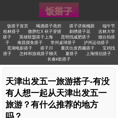
饭搭子首页
喝酒搭子燕郊
搭子济南槐荫
端午节
桂林搭子
微胖红X 袄子穿搭
刺绣搭子花
吉林大学
搭子
英雄联盟搭子上海
昆明找减肥搭子
烟台拍搭
子
南昌摸鱼搭子
常州桌球搭子
泸州运动搭子
芜湖电影搭子
搭子川
重庆出发西藏搭子
宝鸡找
搭子
怎样和游戏搭子聊天
薯搭子
上海情侣搭子
长春k歌搭子
天津出发五一旅游搭子-有没
有人想一起从天津出发五一
旅游？有什么推荐的地方
吗？