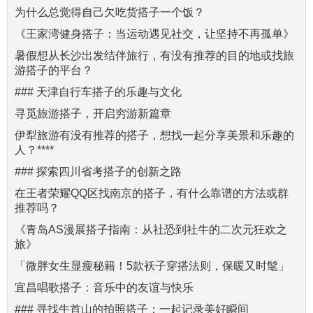
为什么总觉得自己欠吃货搭子一个饭？
《王家湾健身搭子：当运动遇见社交，让坚持不再孤单》
暑假想从长沙出发结伴旅行，有没有推荐的目的地或找旅
游搭子的平台？
### 天津自行车搭子的乐趣与文化
寻觅旅游搭子，开启穷游新篇章
伊犁旅游有没有推荐的搭子，想找一起分享美景和乐趣的
人？****
### 探索四川省考搭子的创新之路
在王者荣耀QQ区找南京的搭子，有什么靠谱的方法或群
推荐吗？
《青岛AS漫展搭子指南：从社恐到社牛的二次元狂欢之
旅》
「微胖女生显瘦秘籍！5款袄子穿搭法则，保暖又时髦」
宜昌唱歌搭子：音乐中的友谊与快乐
### 寻找牛首山的拍照搭子：一起记录美好瞬间