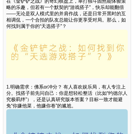
在《金铲铲之战》的奇幻棋盘上，单打独斗固然能体验策
略的乐趣，但若有一个默契的“游戏搭子”，快乐却能翻倍
——无论是双人模式里的并肩作战，还是日常开黑时的互
相调侃，一个合拍的队友总能让你更享受对局。那么，如
何找到属于你的“天选搭子”？
1.明确需求：佛系or冲分？ 有人喜欢娱乐局，有人专注上
分。找搭子前先问自己：你是想轻松整活（比如“约德尔人
究极羁绊”），还是认真研究版本答案？目标一致才能避
免“你嫌他菜，他嫌你卷”的尴尬。