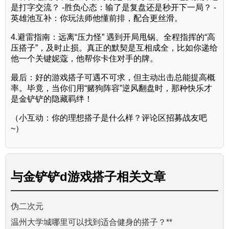
是打字交流？ -胜负心态：输了是复盘还是秒开下一局？ -
英雄池互补：你玩法师他懂前排，配合更丝滑。
4.避雷指南：远离“压力怪” 遇到开局甩锅、全程指挥的“高
压搭子”，及时止损。真正的默契是互相成全，比如你递给
他一个关键妮蔻，他帮你卡住对手的牌。
最后：好的游戏搭子可遇不可求，但主动出击总能提高概
率。毕竟，当你们用“赌狗阵容”逆风翻盘时，那种快乐才
是金铲铲的隐藏羁绊！
（小互动：你的理想搭子是什么样？评论区招募战友吧
~）
与
金铲铲d游戏搭子
相关文章
伪二次元
温州大学城哪里可以找到适合健身的搭子？**