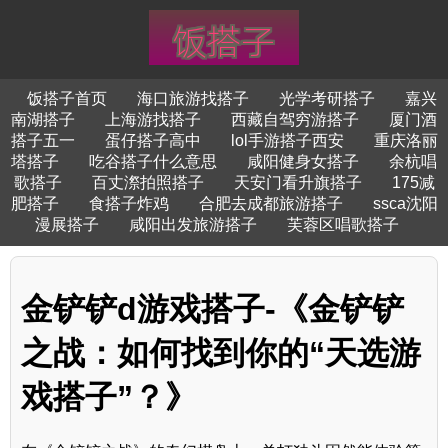
饭搭子首页
海口旅游找搭子
光学考研搭子
嘉兴
南湖搭子
上海游找搭子
西藏自驾穷游搭子
厦门酒
搭子五一
蛋仔搭子高中
lol手游搭子西安
重庆洛丽
塔搭子
吃谷搭子什么意思
咸阳健身女搭子
余杭唱
歌搭子
百丈漈拍照搭子
天安门看升旗搭子
175减
肥搭子
食搭子炸鸡
合肥去成都旅游搭子
ssca沈阳
漫展搭子
咸阳出发旅游搭子
芙蓉区唱歌搭子
金铲铲d游戏搭子-《金铲铲
之战：如何找到你的“天选游
戏搭子”？》