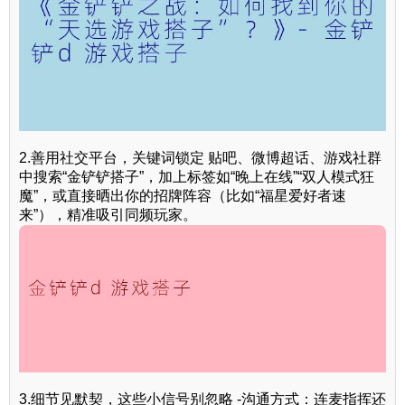
2.善用社交平台，关键词锁定 贴吧、微博超话、游戏社群
中搜索“金铲铲搭子”，加上标签如“晚上在线”“双人模式狂
魔”，或直接晒出你的招牌阵容（比如“福星爱好者速
来”），精准吸引同频玩家。
3.细节见默契，这些小信号别忽略 -沟通方式：连麦指挥还