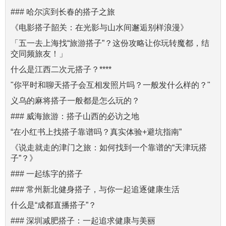
### 哈尔滨到长春的搭子之旅
《电影搭子韶关：在光影与山水间邂逅别样浪漫》
「五一去上海找“旅游搭子”？这份攻略让你玩转魔都，结
交同频旅友！」
什么是江西二次元搭子？****
"你平时和聊天搭子会互相发照片吗？一般发什么样的？"
义乌的麻将搭子一般都是怎么玩的？
### 威海旅游：搭子山西的必访之地
“在小红书上找搭子靠谱吗？真实体验+避坑指南”
《说走就走的津门之旅：如何找到一个靠谱的“天津玩搭
子”？》
### 一起练字的搭子
### 常州新北健身搭子，与你一起追逐健康生活
什么是“成都直播搭子”？
### 深圳减肥搭子：一起追求健康与美丽