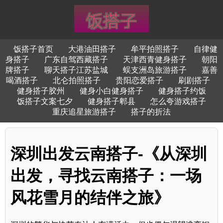
饭搭子首页
大港油田搭子
牟平拍照搭子
自律健
身搭子
广东自驾西藏搭子
天津西青健身搭子
朝阳
牌搭子
聊天搭子江苏盐城
蜈支洲岛旅游搭子
嘉善
喝酒搭子
北仑拍照搭子
贵阳恋爱搭子
刷剧搭子
健身搭子胶州
健身小白健身搭子
健身搭子约饭
饭搭子文案七夕
健身搭子郫县
怎么夸游戏搭子
重庆追星旅游搭子
搭子的折法
深圳出发云南搭子-《从深圳
出发，寻找云南搭子：一场
风花雪月的结伴之旅》