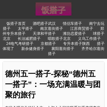
饭搭子首页
酒吧搭子武汉
情侣车搭子
南宁去玩
搭子
太平搭子
南京逛街搭子
江苏商贸搭子
郑
州专升本搭子
天津和平搭子
潍坊恋爱搭子
球搭子
北京
长治减肥搭子
唱歌搭子北京
义乌工作搭子
24电气考研搭子
京都搭子
专升本搭子陕西
搭子
体现了
新余健身搭子
襄阳逛街搭子
齐齐哈尔逛街
搭子
德州五一搭子-探秘“德州五
一搭子”：一场充满温暖与团
聚的旅行