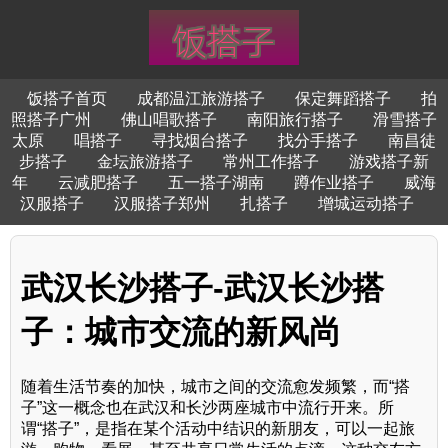
饭搭子首页
成都温江旅游搭子
保定舞蹈搭子
拍
照搭子广州
佛山唱歌搭子
南阳旅行搭子
滑雪搭子
太原
唱搭子
寻找烟台搭子
找分手搭子
南昌徒
步搭子
金坛旅游搭子
常州工作搭子
游戏搭子新
年
云减肥搭子
五一搭子湖南
蹲作业搭子
威海
汉服搭子
汉服搭子郑州
扎搭子
增城运动搭子
武汉长沙搭子-武汉长沙搭
子：城市交流的新风尚
随着生活节奏的加快，城市之间的交流愈发频繁，而“搭
子”这一概念也在武汉和长沙两座城市中流行开来。所
谓“搭子”，是指在某个活动中结识的新朋友，可以一起旅