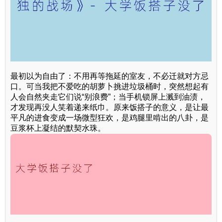
最初以为自由了：不用再等拖延的室友，不必迁就对方忌
口。可当我把不爱吃的胡萝卜挑进垃圾桶时，突然想起有
人会自然夹走它们说“别浪费”；当手机锁屏上溅到油渍，
才发现再没人笑着递来纸巾。原来饭搭子的意义，是让最
平凡的进食变成一场微型狂欢，是鸡腿里啃出的八卦，是
豆浆杯上凝结的默契水珠。