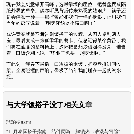
现在我会刻意错开高峰，选最靠墙的座位，把餐盘摆成隔
绝外界的堡垒。偶尔听见背后传来熟悉的嬉闹声，筷子还
是会停顿一秒——那些曾经和我们一样的身影，正用我们
当年的语气说着：“明天还约这个窗口啊！”
或许青春就是不断告别饭搭子的过程。从四人桌到两人
座，最后变成一张孤零零的餐卡。但总记得某个黄昏，我
们挤在油腻的塑料椅上，夕阳把番茄炒蛋照得发亮，谁含
着一口饭含糊地说：“毕业了也要一起吃饭啊。”
而此刻，我吞下最后一口冷掉的米饭，把餐盘推进回收
架。金属碰撞的声响，像极了当年我们碰在一起的汽水
瓶。
与
大学饭搭子没了
相关文章
琥珀糖asmr
“11月泰国搭子指南：结伴同游，解锁热带浪漫与冒险”