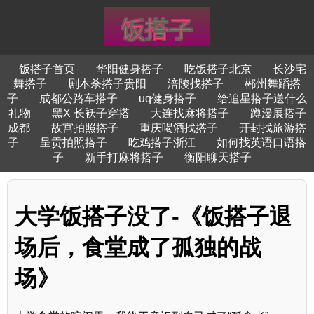
饭搭子首页
华阳健身搭子
吃饭搭子北京
长沙宅
舞搭子
剧本杀搭子贵阳
涪陵找搭子
郴州舞蹈搭
子
成都公路车搭子
uq健身搭子
给追星搭子送什么
礼物
黑X 长袄子穿搭
大连找麻将搭子
蹲漫展搭子
成都
故宫拍照搭子
重庆喝酒找搭子
开封找旅游搭
子
呈贡拍照搭子
吃鸡搭子浙江
如何找英语口语搭
子
新手打麻将搭子
衡阳聊天搭子
大学饭搭子没了-《饭搭子退
场后，食堂成了孤独的战
场》