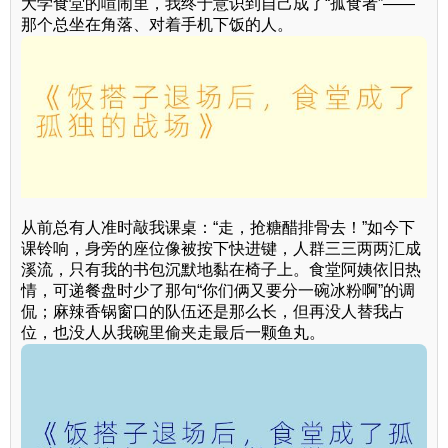
大学食堂的喧闹里，我终于意识到自己成了“孤食者”——
那个总坐在角落、对着手机下饭的人。
从前总有人准时敲我课桌：“走，抢糖醋排骨去！”如今下
课铃响，身旁的座位像被按下快进键，人群三三两两汇成
溪流，只有我的书包沉默地黏在椅子上。食堂阿姨依旧热
情，可递餐盘时少了那句“你们俩又要分一碗冰粉啊”的调
侃；麻辣香锅窗口的队伍还是那么长，但再没人替我占
位，也没人从我碗里偷夹走最后一颗鱼丸。