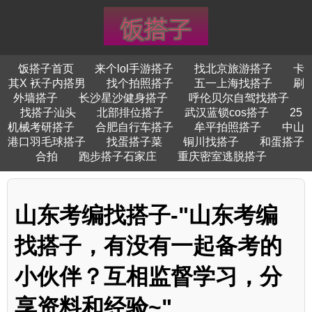
饭搭子首页
来个lol手游搭子
找北京旅游搭子
卡
其X 袄子内搭男
找个拍照搭子
五一上海找搭子
刷
外墙搭子
长沙星沙健身搭子
呼伦贝尔自驾找搭子
找搭子汕头
北部排位搭子
武汉蓝锁cos搭子
25
机械考研搭子
合肥自行车搭子
牟平拍照搭子
中山
港口羽毛球搭子
找蛋搭子菜
铜川找搭子
和蛋搭子
合拍
跑步搭子石家庄
重庆密室逃脱搭子
山东考编找搭子-"山东考编
找搭子，有没有一起备考的
小伙伴？互相监督学习，分
享资料和经验~"