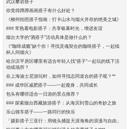
武汉攀岩搭子
你觉得蹲蹲画画搭子有什么好处？
《柳州拍照搭子指南：打卡山水与烟火并存的绝美之城》
### 常熟看电影搭子：共享银幕时光，增进友谊
烟台大学的“酒搭子”活动具体是做什么的？
《“咖啡成瘾”缺个你！寻找灵魂契合的咖啡搭子，一起续
杯人间烟火》
哈尔滨平房区哪里有适合年轻人找“搭子”一起玩的线下活
动或场所？
在上海迪士尼游玩时，如何寻找志同道合的搭子呢？**
### 成华区减肥搭子——一起瘦身，共同成长
包头有哪些适合一日游的景点推荐？
### 探索烟台西藏旅游搭子：从海滨到雪山的奇妙之旅
乐山骑车搭子——一路同行的快乐
「摄影搭子三亚行：用镜头捕捉天涯海角的浪漫与自由」