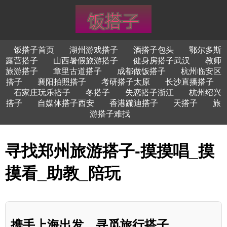
饭搭子首页
湖州游戏搭子
酒搭子包头
鄂尔多斯
露营搭子
山西暑假旅游搭子
健身房搭子武汉
教师
旅游搭子
章里古道搭子
成都做饭搭子
杭州临安区
搭子
襄阳拍照搭子
考研搭子太原
长沙直播搭子
石家庄玩乐搭子
冬搭子
失恋搭子浙江
杭州绍兴
搭子
自媒体搭子西安
香港蹦迪搭子
天搭子
旅
游搭子难找
寻找郑州旅游搭子-摸摸唱_摸
摸看_助教_陪玩
携手上海出发，寻觅旅行搭子