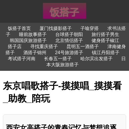
饭搭子首页
厦门找摄影搭子
子喻穿搭
求书法搭
子
睡前故事搭子
台球搭子朝阳
旅行搭子男生
韩国国庆旅游搭子
北京情侣搭子
健身搭子椒江
搭子店
寻找重庆搭子
昆明五一酒搭子
津南健身
搭子
酒搭子锦州
24号旅游搭子
镇江丹阳搭子
考试搭子河南
长春五一搭子
哈尔滨出发搭子
日
本大阪旅游搭子
东京唱歌搭子-摸摸唱_摸摸看
_助教_陪玩
西安女高搭子的青春记忆与梦想追逐