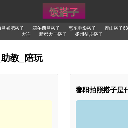
南昌减肥搭子
端午西昌搭子
惠东电影搭子
泰山搭子63
大连
新都大丰搭子
扬州徒步搭子
_助教_陪玩
鄱阳拍照搭子是