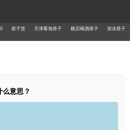
0
搭子货
天津看海搭子
横店喝酒搭子
游泳搭子
什么意思？