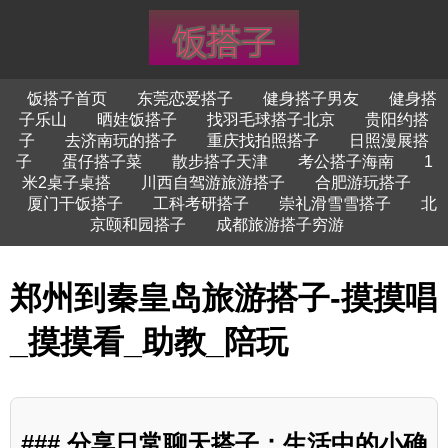
饭搭子首页
东莞恋爱搭子
健身搭子男友
健身搭
子乐山
晒娃饭搭子
找羽毛球搭子北京
贵阳约搭
子
去济南玩的搭子
重庆找拍照搭子
日照漫展搭
子
蛋仔搭子菜
散步搭子天津
考公搭子海南
1
米2桌子桌搭
川西自驾游旅游搭子
合肥游玩搭子
厦门干饭搭子
工科考研搭子
崇礼滑雪雪搭子
北
京颐和园搭子
成都旅游搭子穷游
郑州到秦皇岛旅游搭子-摸摸唱
_摸摸看_助教_陪玩
### 分享日常聊天搭子：生活中的小确