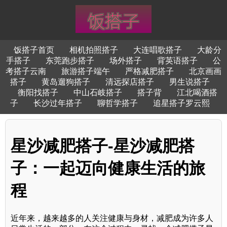
饭搭子首页
相机拍照搭子
大连唱歌搭子
大龄分
手搭子
东莞跑步搭子
场外搭子
背英语搭子
公
考搭子云南
旅游搭子端午
严格减肥搭子
北京画画
搭子
黄岛遛狗搭子
清远探店搭子
男生说搭子
衡阳找搭子
中山石岐搭子
搭子背
江北喝酒搭
子
长沙过年搭子
聊哲学搭子
追星搭子罗云熙
星沙减肥搭子-星沙减肥搭
子：一起迈向健康生活的旅
程
近年来，越来越多的人关注健康与身材，减肥成为许多人