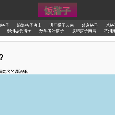
铜搭子
旅游搭子唐山
进厂搭子云南
普京搭子
葱搭
柳州恋爱搭子
数学考研搭子
减肥搭子南昌
常州
？
而闻名的调酒师。