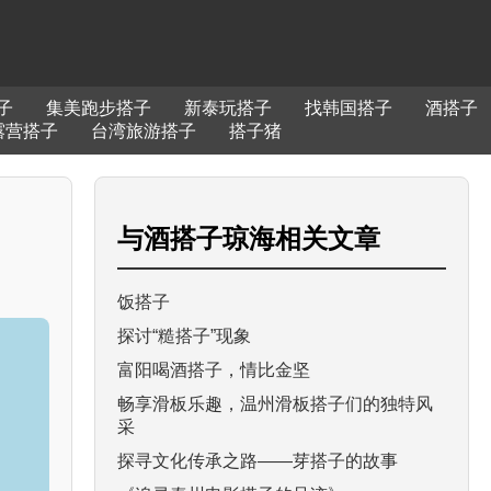
子
集美跑步搭子
新泰玩搭子
找韩国搭子
酒搭子
露营搭子
台湾旅游搭子
搭子猪
与
酒搭子琼海
相关文章
饭搭子
探讨“糙搭子”现象
富阳喝酒搭子，情比金坚
畅享滑板乐趣，温州滑板搭子们的独特风
采
探寻文化传承之路——芽搭子的故事