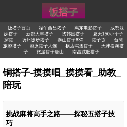
饭搭子首页
端午西昌搭子
惠东电影搭子
成都姐
妹搭子
新都大丰搭子
找韩国搭子
夏天150小个子
穿搭
扬州徒步搭子
泰山搭子630
搭子货
台湾
旅游搭子
游泳搭子大连
横店喝酒搭子
天津看海搭
子
旅游搭子唐山
南昌减肥搭子
铜搭子-摸摸唱_摸摸看_助教_
陪玩
挑战麻将高手之路——探秘五搭子技
巧