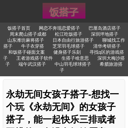
饭搭子首页
网恋不奔现恋爱搭子
巴厘岛酒店搭子
周末爬山搭子成都
松江吃饭搭子
深圳坪地搭子
山东潍坊麻将搭子
日本自由行旅游搭子
聊城找工作
搭子
牛子衣穿搭
芝罘羽毛球搭子
清华考研搭子
和饭搭子碰面文案
健身搭子乐刻
寻找q区的游戏搭
子
王者游戏搭子软件
生搭子啥意思
深圳大梅沙搭
子
端午武汉搭子
中山羽毛球球搭子
希腊旅游搭
子
永劫无间女孩子搭子-想找一
个玩《永劫无间》的女孩子
搭子，能一起快乐三排或者