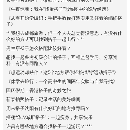
长春净月酒搭子：微醺时光里的城市烟火与江湖情谊
《午夜惊魂：我在“找蛋搭子”恐怖图中的诡异经历》
《从零开始学编织：手把手教你打造实用又好看的编织搭
子》
** 我想去成都旅游，但一个人去总觉得没意思，有没有什
么好的方式可以找到搭子一起出行？**
男生穿袄子怎么搭配比较好看？
想找一起备考初级会计的搭子，互相监督学习、分享资
料，有没有同路人？
《想运动却缺伴？这5个地方帮你轻松找到“运动搭子”》
《休学去旅行：一个高中生的间隔年实验与自我寻找》
国庆假期，香港搭子的奇妙之旅
新泰拍照搭子：记录生活的美好瞬间
周末搭子沈阳有什么好玩的地方推荐吗？
探秘“华农减肥搭子”：一起瘦身，共享快乐
许昌有哪些地方适合找搭子一起游玩？****