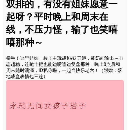
双排的，有没有姐妹愿意一
起呀？平时晚上和周末在
线，不压力怪，输了也笑嘻
嘻那种～
举手！这里姐妹一枚！主玩胡桃/妖刀姬，能奶能输出～心
态超稳，连跪十把也能边唠嗑边复盘那种！晚上8点后和
周末随时滴滴，ID私你啦，一起当快乐老六！（附赠：落
地成盒表情包三连）