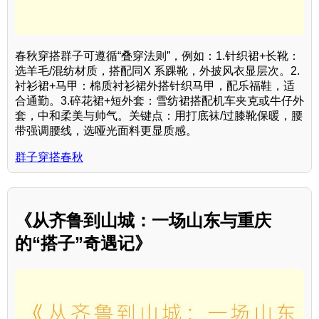
春秋穿搭群子可遵循“叠穿法则”，例如：1.针织裙+长靴：
选羊毛/混纺材质，搭配同X 系踝靴，外披风衣显层次。2.
衬衫裙+马甲：棉质衬衫裙外搭针织马甲，配乐福鞋，适
合通勤。3.碎花裙+短外套：雪纺裙搭配机车夹克或牛仔外
套，中和柔美与帅气。关键点：用打底袜/过膝靴保暖，腰
带强调腰线，选哑光面料更显质感。
群子穿搭春秋
《从齐鲁到山城：一场山东与重庆
的“搭子”奇遇记》