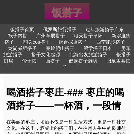
饭搭子首页
俄罗斯旅行搭子
过年旅游搭子广东
袄子内搭
广州车展搭子
聊天搭子阜阳
新乡逛街
搭子
韶关cos搭子
烟台探店搭子
西宁跑步搭子
龙岗减肥搭子
秦岭爬山搭子
留学搭子日本
房车
旅游搭子
搭子文化起源
北海出发旅游搭子
饭搭子
厨房
伶子搭
画搭子
健身搭子潍坊
阳泉盂县搭
子
喝酒搭子枣庄-### 枣庄的喝
酒搭子——一杯酒，一段情
在美丽的枣庄，喝酒不仅是一种生活方式，更是一种社交
文化。在这里，酒桌上的搭子们，往往是人生中的良师益