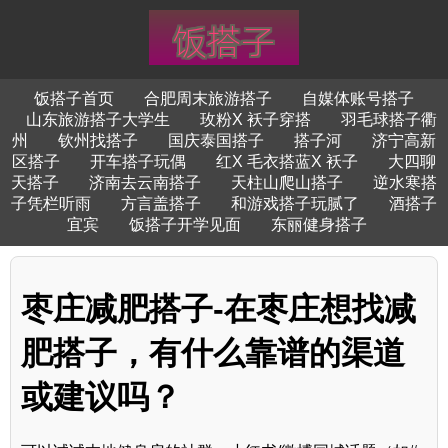
饭搭子首页
合肥周末旅游搭子
自媒体账号搭子
山东旅游搭子大学生
玫粉X 袄子穿搭
羽毛球搭子衢
州
钦州找搭子
国庆泰国搭子
搭子河
济宁高新
区搭子
开车搭子玩偶
红X 毛衣搭蓝X 袄子
大四聊
天搭子
济南去云南搭子
天柱山爬山搭子
逆水寒搭
子凭栏听雨
方言盖搭子
和游戏搭子玩腻了
酒搭子
宜宾
饭搭子开学见面
东丽健身搭子
枣庄减肥搭子-在枣庄想找减
肥搭子，有什么靠谱的渠道
或建议吗？