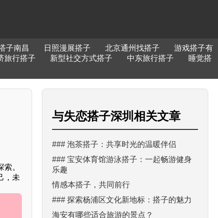
搭子南昌
日照漫展搭子
北京通州找搭子
游戏搭子有
济旅行搭子
新型社交方式搭子
中东旅行搭子
睡觉搭
与
失恋搭子深圳
相关文章
### 泡茶搭子：共享时光的温暖伴侣
### 宝安体育馆游泳搭子：一起畅游健身
探索。
乐趣
己，未
情感本搭子，共同前行
### 探索杨浦区文化新地标：搭子的魅力
海安有哪些适合旅游的景点？