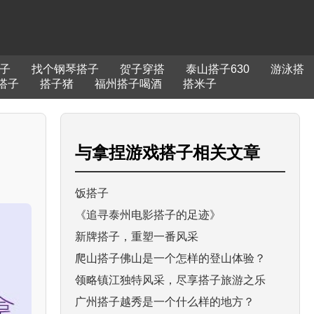
子
找个钢琴搭子
贺子穿搭
泰山搭子630
游泳搭
搭子
搭子猪
福州搭子喝酒
搭米子
与
拿捏游戏搭子
相关文章
饭搭子
《追寻泰州电影搭子的足迹》
新牌搭子，重塑一番风采
爬山搭子佛山是一个怎样的登山体验？
领略镇江独特风采，尽享搭子旅游之乐
广州搭子越秀是一个什么样的地方？