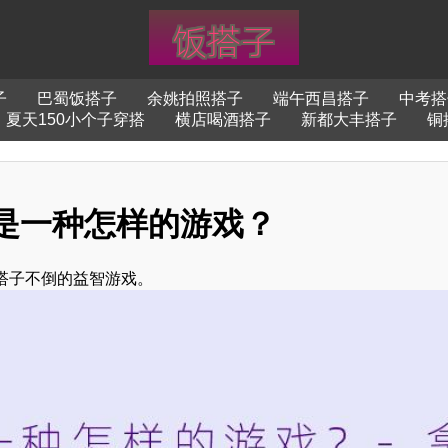
子
巴蜀饭搭子
余姚拍照搭子
端午西昌搭子
中考搭
夏天150小个子穿搭
横店喝酒搭子
新都大丰搭子
铜
是一种怎样的游戏？
搭子不倒的益智游戏。