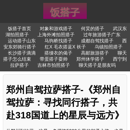
饭搭子首页
对象和游戏搭子
何炅的搭子
武汉东
湖拍照搭子
上海外滩拍照搭子
过年旅游搭子广东
运动搭子山东
马驹桥找搭子
成都自驾找搭子
西
安东郊骑行搭子
红X 毛衣搭蓝X 袄子
乌镇拍照搭子
长沙搭子滴滴
搭缦衣的偈子
高邮旅游搭子
聊天
搭子怎么结束
带蛋搭子耍帅
郑州休学搭子
西宁到
拉萨搭子
吉林市拍照搭子
聊天搭子是朋友吗
郑州自驾拉萨搭子-《郑州自
驾拉萨：寻找同行搭子，共
赴318国道上的星辰与远方》