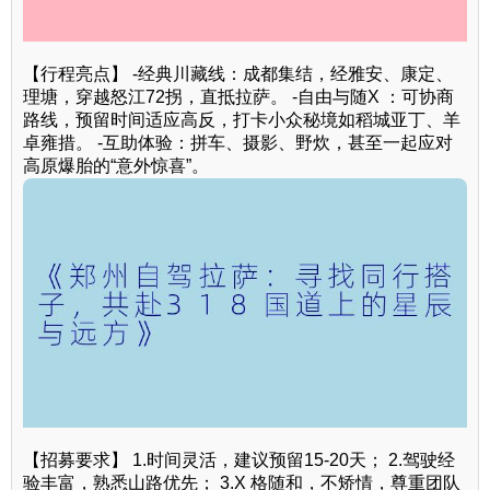
【行程亮点】 -经典川藏线：成都集结，经雅安、康定、
理塘，穿越怒江72拐，直抵拉萨。 -自由与随X ：可协商
路线，预留时间适应高反，打卡小众秘境如稻城亚丁、羊
卓雍措。 -互助体验：拼车、摄影、野炊，甚至一起应对
高原爆胎的“意外惊喜”。
【招募要求】 1.时间灵活，建议预留15-20天； 2.驾驶经
验丰富，熟悉山路优先； 3.X 格随和，不矫情，尊重团队