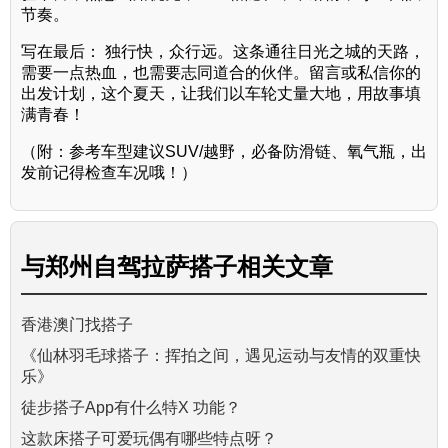
节奏。
写在最后： 独行快，众行远。这条通往日光之城的天路，
需要一点热血，也需要志同道合的伙伴。留言或私信你的
出发计划，这个夏天，让我们以车轮丈量大地，用故事填
满青春！
（附：参考车型建议SUV/越野，必备防滑链、氧气瓶，出
发前记得检查车况哦！）
与
郑州自驾拉萨搭子
相关文章
香港澳门找搭子
《仙林羽毛球搭子：挥拍之间，遇见运动与友情的双重快
乐》
徒步搭子App有什么特X 功能？
这款床搭子可爱玩偶有哪些特点呀？