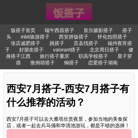
饭搭子首页
端午西昌搭子
首尔摄影搭子
搭子
头
mbti旅游搭子
西安拼饭搭子
怀化拍照搭子
张店减肥搭子
跳搭子
莒县找搭子
福州夜宵搭
子
好朋友搭子
valorant搭子
北京周日搭子
健
身搭子江西
旅行搭子重庆
职高学校搭子
晨子穿
搭
推倒胡搭子
铜搭子
恋爱搭子湖南
西安7月搭子-西安7月搭子有
什么推荐的活动？
西安7月搭子可以去大雁塔欣赏夜景，参加当地的美食探
店，或者一起去兵马俑和华清池游玩，都是不错的选择！