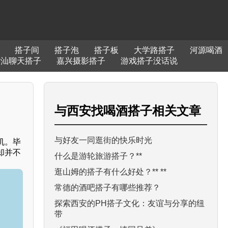
搭子间
搭子泡
搭子板
大学路搭子
河源喝酒
潮汕聊天搭子
嘉兴摄影搭子
游戏搭子没话说
与
西安找喝酒搭子
相关文章
与好友一同逛街的快乐时光
机。毕
却并不
什么是游轮旅游搭子？**
逛山姆的搭子有什么好处？** **
常德的酒吧搭子有哪些推荐？
探索西安的PH搭子文化：友谊与分享的纽
带