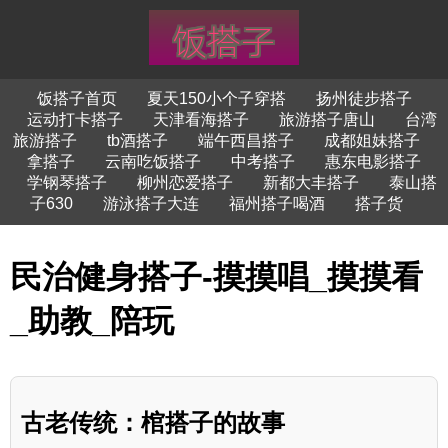
饭搭子首页
夏天150小个子穿搭
扬州徒步搭子
运动打卡搭子
天津看海搭子
旅游搭子唐山
台湾
旅游搭子
tb酒搭子
端午西昌搭子
成都姐妹搭子
拿搭子
云南吃饭搭子
中考搭子
惠东电影搭子
学钢琴搭子
柳州恋爱搭子
新都大丰搭子
泰山搭
子630
游泳搭子大连
福州搭子喝酒
搭子货
民治健身搭子-摸摸唱_摸摸看
_助教_陪玩
古老传统：棺搭子的故事